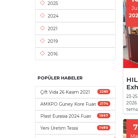
2025
Ju
20
2024
2021
2019
2016
POPÜLER HABELER
HIL
Exh
Çift Vida 26 Kasım 2021
2285
23-25
2026 
AMXPO Güney Kore Fuarı
2174
temsi
Plast Eurasia 2024 Fuarı
1997
7
Yeni Üretim Tesisi
1480
Ma