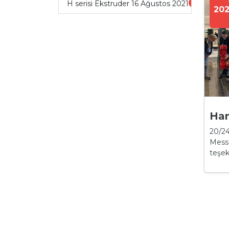
H serisi Ekstruder 16 Ağustos 2021
1401
20
Han
20/24
Messe
teşek