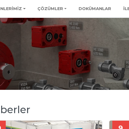
NLERİMİZ
ÇÖZÜMLER
DOKÜMANLAR
İL
berler
0
9