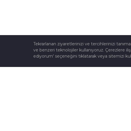
Tekrarlanan ziyaretlerinizi ve tercihlerinizi tanı
ve benzeri teknolojiler kullanıyoruz. Çerezlere iliş
ediyorum' seçeneğini tıklatarak veya sitemizi kul
Ülkemizin en eski redüktör firmalarından olan Z
Redüktör Sanayi ve Ticaret A.Ş., 1950'li yılların
sonunda İstanbul Perşembe pazarında
kurulmuştur.