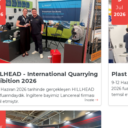
l
Jul
26
2026
LHEAD - International Quarrying
Plast
ibition 2026
9-12 Haz
2026 fua
 Haziran 2026 tarihinde gerçekleşen HILLHEAD
temsil et
fuarındaydık. İngiltere bayimiz Lancereal firması
İncele
l etmiştir.
y