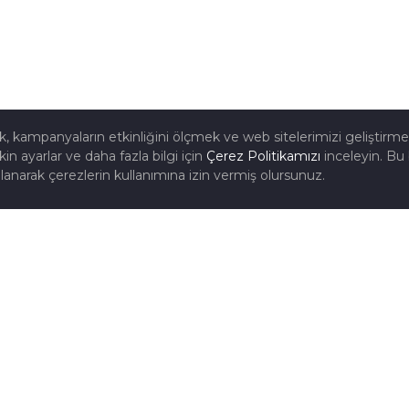
mak, kampanyaların etkinliğini ölçmek ve web sitelerimizi geliştirm
kin ayarlar ve daha fazla bilgi için
Çerez Politikamızı
inceleyin. Bu 
lanarak çerezlerin kullanımına izin vermiş olursunuz.
ÜRÜN GRUPLARI
BI
Standart Redüktörler
ET
OSB
Ağır Hizmet Redüktörleri
Sektörel Redüktörler
Özel Uygulamalar