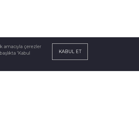
ek amacıyla çerezler
KABUL ET
başlıkta 'Kabul
ZE ULAŞIN
Organize Sanayi Bölgesi 34. Cadde No:12 26250
 Eskişehir / Türkiye
+90 (222) 236 2017 (4H)
+90 (222) 236 2035