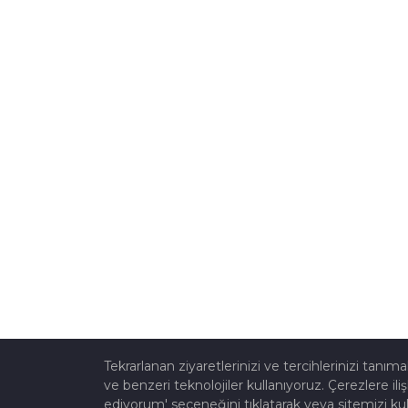
Tekrarlanan ziyaretlerinizi ve tercihlerinizi tanı
ve benzeri teknolojiler kullanıyoruz. Çerezlere iliş
ediyorum' seçeneğini tıklatarak veya sitemizi kul