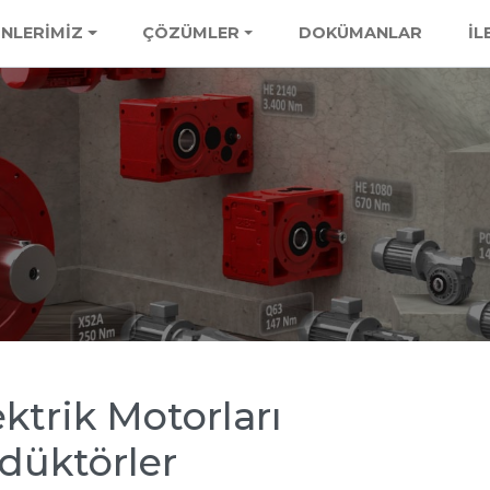
NLERİMİZ
ÇÖZÜMLER
DOKÜMANLAR
İL
ektrik Motorları
düktörler