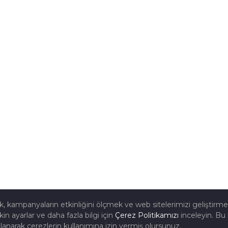
mak, kampanyaların etkinliğini ölçmek ve web sitelerimizi geliştirm
kin ayarlar ve daha fazla bilgi için
Çerez Politikamızı
inceleyin. Bu 
lanarak çerezlerin kullanımına izin vermiş olursunuz.