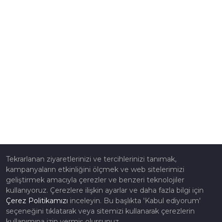
Tekrarlanan ziyaretlerinizi ve tercihlerinizi tanımak,
kampanyaların etkinliğini ölçmek ve web sitelerimizi
geliştirmek amacıyla çerezler ve benzeri teknolojiler
kullanıyoruz. Çerezlere ilişkin ayarlar ve daha fazla bilgi için
Çerez Politikamızı
inceleyin. Bu başlıkta 'Kabul ediyorum'
seçeneğini tıklatarak veya sitemizi kullanarak çerezlerin
kullanımına izin vermiş olursunuz.