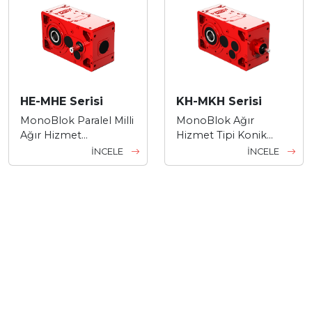
HE-MHE Serisi
KH-MKH Serisi
MonoBlok Paralel Milli
MonoBlok Ağır
Ağır Hizmet
Hizmet Tipi Konik
Redüktörleri
Helisel Dişli
İNCELE
İNCELE
Redüktörler