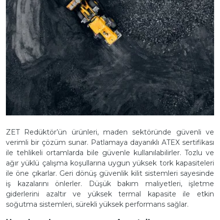
ZET Redüktör’ün ürünleri, maden sektöründe güvenli ve
verimli bir çözüm sunar. Patlamaya dayanıklı ATEX sertifikası
ile tehlikeli ortamlarda bile güvenle kullanılabilirler. Tozlu ve
ağır yüklü çalışma koşullarına uygun yüksek tork kapasiteleri
ile öne çıkarlar. Geri dönüş güvenlik kilit sistemleri sayesinde
iş kazalarını önlerler. Düşük bakım maliyetleri, işletme
giderlerini azaltır ve yüksek termal kapasite ile etkin
soğutma sistemleri, sürekli yüksek performans sağlar.