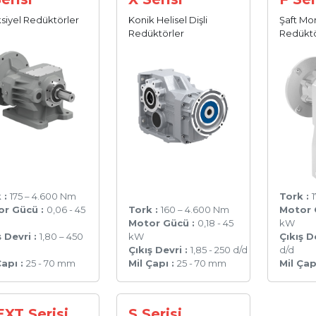
siyel Redüktörler
Konik Helisel Dişli
Şaft Mon
Redüktörler
Redüktö
 :
175 – 4.600 Nm
Tork :
or Gücü :
0,06 - 45
Tork :
160 – 4.600 Nm
Motor 
Motor Gücü :
0,18 - 45
kW
ş Devri :
1,80 – 450
kW
Çıkış D
Çıkış Devri :
1,85 - 250 d/d
d/d
Çapı :
25 - 70 mm
Mil Çapı :
25 - 70 mm
Mil Çap
EXT Serisi
S Serisi