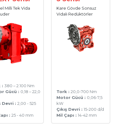
el Milli Tek Vida
Kare Gövde Sonsuz
ruder
Vidalı Redüktörler
 :
380 – 2.100 Nm
or Gücü :
0,18 – 22,0
Tork :
20,0-700 Nm
Motor Gücü :
0,06-7,5
ş Devri :
2,00 - 525
kW
Çıkış Devri :
15-200 d/d
Çapı :
25 - 40 mm
Mil Çapı :
14-42 mm