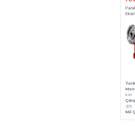
Paral
Ekst
Tork
Mot
kW
Çıkı
d/d
Mil 