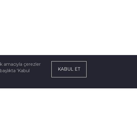
ek amacıyla çerezler
KABUL ET
başlıkta 'Kabul
ZE ULAŞIN
Organize Sanayi Bölgesi 34. Cadde No:12 26250
 Eskişehir / Türkiye