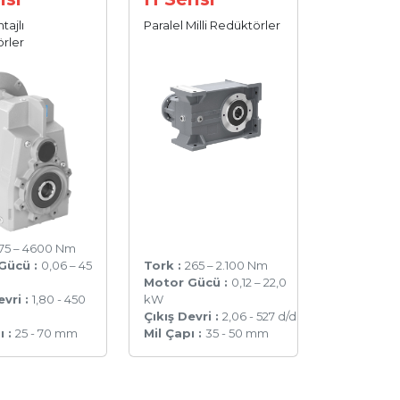
tajlı
Paralel Milli Redüktörler
rler
175 – 4600 Nm
Gücü :
0,06 – 45
Tork :
265 – 2.100 Nm
Motor Gücü :
0,12 – 22,0
evri :
1,80 - 450
kW
Çıkış Devri :
2,06 - 527 d/d
ı :
25 - 70 mm
Mil Çapı :
35 - 50 mm