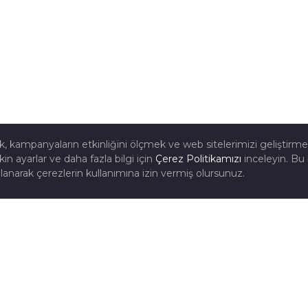
mak, kampanyaların etkinliğini ölçmek ve web sitelerimizi geliştirm
kin ayarlar ve daha fazla bilgi için
Çerez Politikamızı
inceleyin. Bu 
lanarak çerezlerin kullanımına izin vermiş olursunuz.
ÜRÜN GRUPLARI
BI
Standart Redüktörler
ET
OSB
Ağır Hizmet Redüktörleri