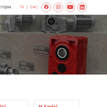
ETİŞİM
TR
|
ENG
isi
H Serisi