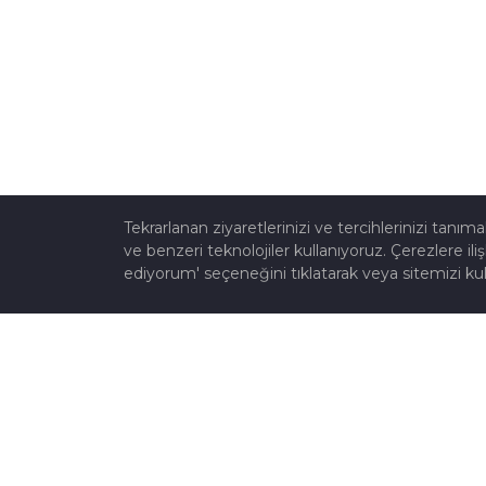
Tekrarlanan ziyaretlerinizi ve tercihlerinizi tanı
ve benzeri teknolojiler kullanıyoruz. Çerezlere iliş
ediyorum' seçeneğini tıklatarak veya sitemizi kul
Ülkemizin en eski redüktör firmalarından olan Z
Redüktör Sanayi ve Ticaret A.Ş., 1950'li yılların