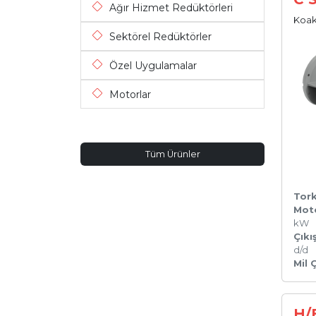
Ağır Hizmet Redüktörleri
Koak
Sektörel Redüktörler
Özel Uygulamalar
Motorlar
Tüm Ürünler
Tork
Mot
kW
Çıkı
d/d
Mil 
H/