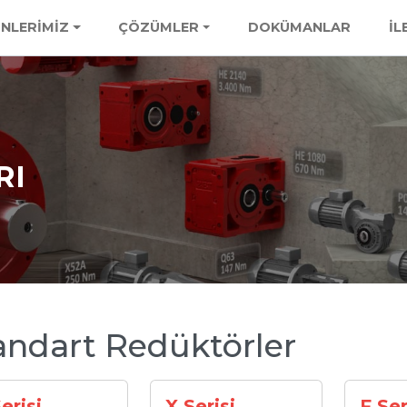
NLERİMİZ
ÇÖZÜMLER
DOKÜMANLAR
İL
RI
andart Redüktörler
erisi
X Serisi
F Ser