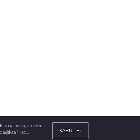
ek amacıyla çerezler
KABUL ET
başlıkta 'Kabul