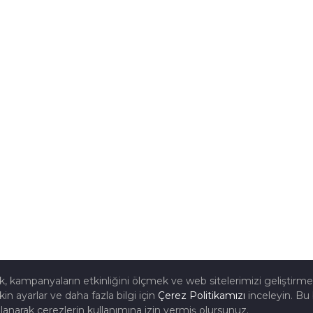
mak, kampanyaların etkinliğini ölçmek ve web sitelerimizi geliştirm
kin ayarlar ve daha fazla bilgi için
Çerez Politikamızı
inceleyin. Bu 
lanarak çerezlerin kullanımına izin vermiş olursunuz.