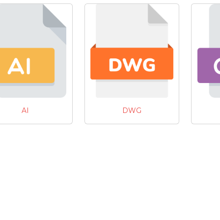
AI
DWG