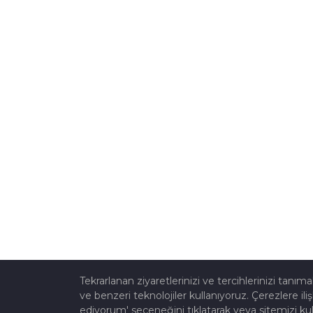
Tekrarlanan ziyaretlerinizi ve tercihlerinizi tanı
ve benzeri teknolojiler kullanıyoruz. Çerezlere iliş
ediyorum' seçeneğini tıklatarak veya sitemizi kul